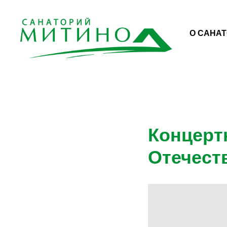
О САНА
Концерт
Отечест